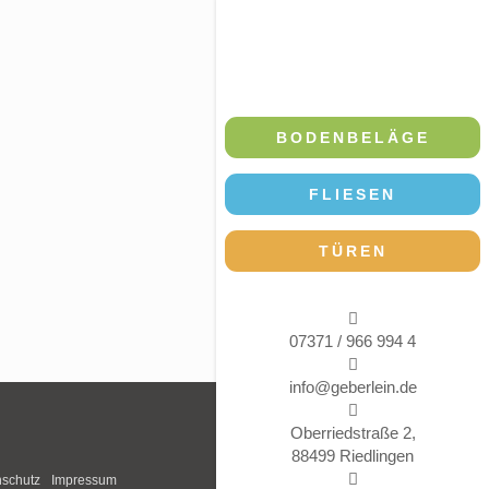
BODENBELÄGE
FLIESEN
TÜREN
07371 / 966 994 4
info@geberlein.de
Oberriedstraße 2,
88499 Riedlingen
schutz
Impressum